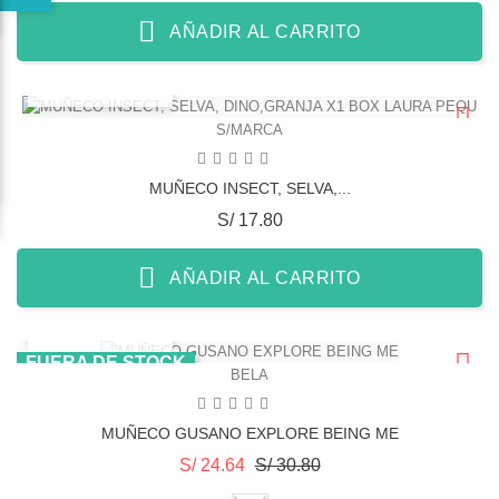
AÑADIR AL CARRITO
VISTA RÁPIDA
S/MARCA
MUÑECO INSECT, SELVA,...
Precio
S/ 17.80
AÑADIR AL CARRITO
VISTA RÁPIDA
FUERA DE STOCK
BELA
MUÑECO GUSANO EXPLORE BEING ME
Precio
Precio
S/ 24.64
S/ 30.80
base